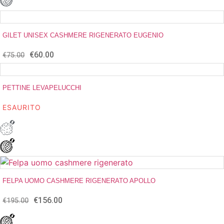
GILET UNISEX CASHMERE RIGENERATO EUGENIO
€
60.00
Il
Il
€
75.00
prezzo
prezzo
originale
attuale
era:
è:
PETTINE LEVAPELUCCHI
€75.00.
€60.00.
ESAURITO
FELPA UOMO CASHMERE RIGENERATO APOLLO
€
156.00
Il
Il
€
195.00
prezzo
prezzo
originale
attuale