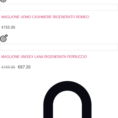
era:
è:
€195.00.
€156.00.
MAGLIONE UOMO CASHMERE RIGENERATO ROMEO
€
155.00
MAGLIONE UNISEX LANA RIGENERATA FERRUCCIO
€
87.20
Il
Il
€
109.00
prezzo
prezzo
originale
attuale
era:
è:
€109.00.
€87.20.