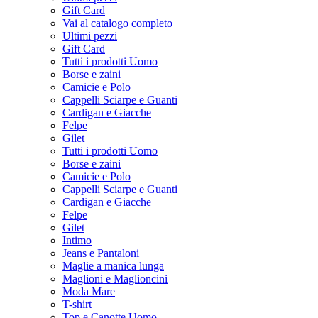
Gift Card
Vai al catalogo completo
Ultimi pezzi
Gift Card
Tutti i prodotti Uomo
Borse e zaini
Camicie e Polo
Cappelli Sciarpe e Guanti
Cardigan e Giacche
Felpe
Gilet
Tutti i prodotti Uomo
Borse e zaini
Camicie e Polo
Cappelli Sciarpe e Guanti
Cardigan e Giacche
Felpe
Gilet
Intimo
Jeans e Pantaloni
Maglie a manica lunga
Maglioni e Maglioncini
Moda Mare
T-shirt
Top e Canotte Uomo