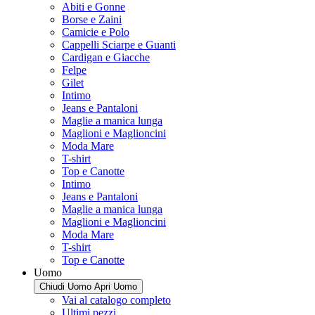
Abiti e Gonne
Borse e Zaini
Camicie e Polo
Cappelli Sciarpe e Guanti
Cardigan e Giacche
Felpe
Gilet
Intimo
Jeans e Pantaloni
Maglie a manica lunga
Maglioni e Maglioncini
Moda Mare
T-shirt
Top e Canotte
Intimo
Jeans e Pantaloni
Maglie a manica lunga
Maglioni e Maglioncini
Moda Mare
T-shirt
Top e Canotte
Uomo
Chiudi Uomo
Apri Uomo
Vai al catalogo completo
Ultimi pezzi