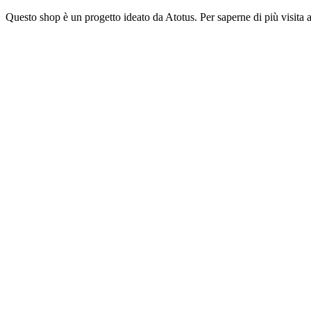
Vai
Questo shop è un progetto ideato da Atotus. Per saperne di più visita a
al
contenuto