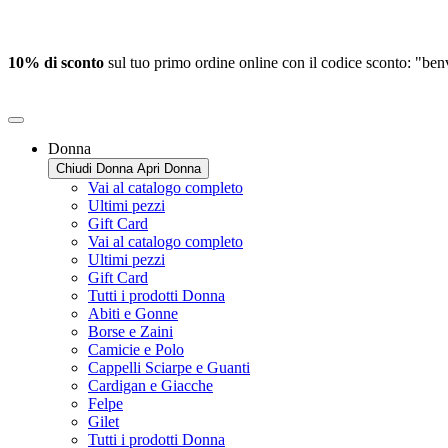
10% di sconto
sul tuo primo ordine online con il codice sconto: "be
Donna
Chiudi Donna
Apri Donna
Vai al catalogo completo
Ultimi pezzi
Gift Card
Vai al catalogo completo
Ultimi pezzi
Gift Card
Tutti i prodotti Donna
Abiti e Gonne
Borse e Zaini
Camicie e Polo
Cappelli Sciarpe e Guanti
Cardigan e Giacche
Felpe
Gilet
Tutti i prodotti Donna