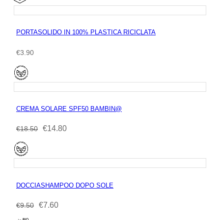
PORTASOLIDO IN 100% PLASTICA RICICLATA
€
3.90
CREMA SOLARE SPF50 BAMBIN@
Il
€
14.80
Il
€
18.50
prezzo
prezzo
originale
attuale
era:
è:
€18.50.
€14.80.
DOCCIASHAMPOO DOPO SOLE
Il
€
7.60
Il
€
9.50
prezzo
prezzo