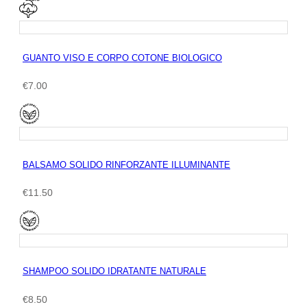
originale
attuale
era:
è:
€9.50.
€7.60.
GUANTO VISO E CORPO COTONE BIOLOGICO
€
7.00
BALSAMO SOLIDO RINFORZANTE ILLUMINANTE
€
11.50
SHAMPOO SOLIDO IDRATANTE NATURALE
€
8.50