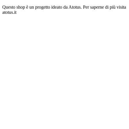
Vai
Questo shop è un progetto ideato da Atotus. Per saperne di più visita
al
atotus.it
contenuto