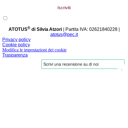
Dichiaro di aver letto e compreso l'
informativa
sul trattamento dei miei dati
personali.
®
ATOTUS
di Silvia Atzori
| Partita IVA: 02621840228 |
atotus@pec.it
Privacy policy
Cookie policy
Modifica le impostazioni dei cookie
Trasparenza