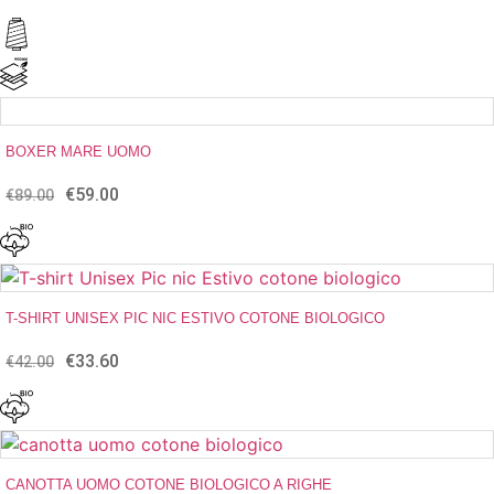
di
prezzo:
da
€15.20
a
€19.00
BOXER MARE UOMO
€
59.00
Il
Il
€
89.00
prezzo
prezzo
originale
attuale
era:
è:
€89.00.
€59.00.
T-SHIRT UNISEX PIC NIC ESTIVO COTONE BIOLOGICO
€
33.60
Il
Il
€
42.00
prezzo
prezzo
originale
attuale
era:
è:
€42.00.
€33.60.
CANOTTA UOMO COTONE BIOLOGICO A RIGHE