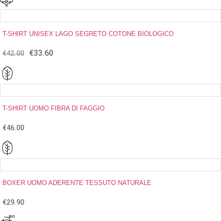
originale
attuale
era:
è:
€55.00.
€38.50.
T-SHIRT UNISEX LAGO SEGRETO COTONE BIOLOGICO
€
33.60
Il
Il
€
42.00
prezzo
prezzo
originale
attuale
era:
è:
€42.00.
€33.60.
T-SHIRT UOMO FIBRA DI FAGGIO
€
46.00
BOXER UOMO ADERENTE TESSUTO NATURALE
€
29.90