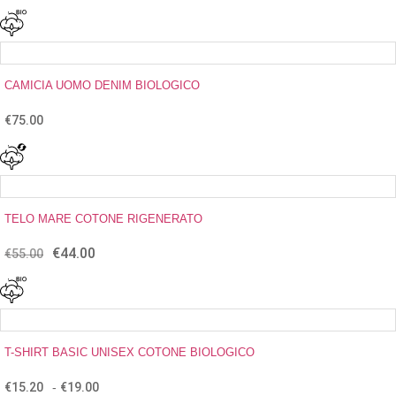
CAMICIA UOMO DENIM BIOLOGICO
€
75.00
TELO MARE COTONE RIGENERATO
€
44.00
Il
Il
€
55.00
prezzo
prezzo
originale
attuale
era:
è:
€55.00.
€44.00.
T-SHIRT BASIC UNISEX COTONE BIOLOGICO
Fascia
€
15.20
-
€
19.00