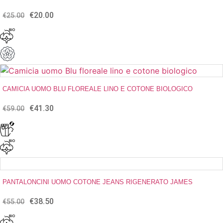
€
20.00
Il
Il
€
25.00
prezzo
prezzo
originale
attuale
era:
è:
€25.00.
€20.00.
CAMICIA UOMO BLU FLOREALE LINO E COTONE BIOLOGICO
€
41.30
Il
Il
€
59.00
prezzo
prezzo
originale
attuale
era:
è:
€59.00.
€41.30.
PANTALONCINI UOMO COTONE JEANS RIGENERATO JAMES
€
38.50
Il
Il
€
55.00
prezzo
prezzo