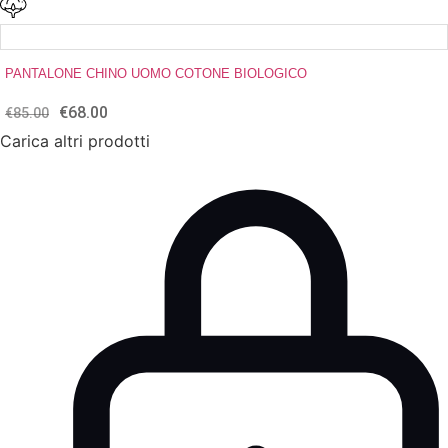
PANTALONE CHINO UOMO COTONE BIOLOGICO
€
68.00
Il
Il
€
85.00
prezzo
prezzo
Carica altri prodotti
originale
attuale
era:
è:
€85.00.
€68.00.