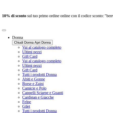
10% di sconto
sul tuo primo ordine online con il codice sconto: "be
Donna
Chiudi Donna
Apri Donna
Vai al catalogo completo
Ultimi pezzi
Gift Card
Vai al catalogo completo
Ultimi pezzi
Gift Card
Tutti i prodotti Donna
Abiti e Gonne
Borse e Zaini
Camicie e Polo
Cappelli Sciarpe e Guanti
Cardigan e Giacche
Felpe
Gilet
Tutti i prodotti Donna