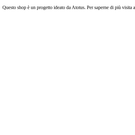
Vai
Questo shop è un progetto ideato da Atotus. Per saperne di più visita a
al
contenuto