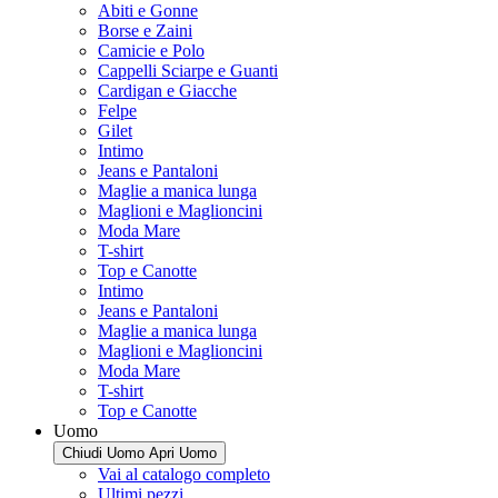
Abiti e Gonne
Borse e Zaini
Camicie e Polo
Cappelli Sciarpe e Guanti
Cardigan e Giacche
Felpe
Gilet
Intimo
Jeans e Pantaloni
Maglie a manica lunga
Maglioni e Maglioncini
Moda Mare
T-shirt
Top e Canotte
Intimo
Jeans e Pantaloni
Maglie a manica lunga
Maglioni e Maglioncini
Moda Mare
T-shirt
Top e Canotte
Uomo
Chiudi Uomo
Apri Uomo
Vai al catalogo completo
Ultimi pezzi