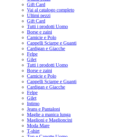
Gift Card
Vai al catalogo completo
Ultimi pezzi
Gift Card
Tutti i prodotti Uomo
Borse e zaini
Camicie e Polo
Cappelli Sciarpe e Guanti
Cardigan e Giacche
Felpe
Gilet
Tutti i prodotti Uomo
Borse e zaini
Camicie e Polo
Cappelli Sciarpe e Guanti
Cardigan e Giacche
Felpe
Gilet
Intimo
Jeans e Pantaloni
Maglie a manica lunga
Maglioni e Maglioncini
Moda Mare
T-shirt
Top e Canotte Uomo